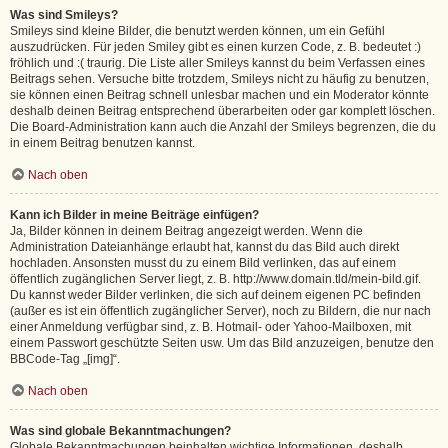
Was sind Smileys?
Smileys sind kleine Bilder, die benutzt werden können, um ein Gefühl
auszudrücken. Für jeden Smiley gibt es einen kurzen Code, z. B. bedeutet :)
fröhlich und :( traurig. Die Liste aller Smileys kannst du beim Verfassen eines
Beitrags sehen. Versuche bitte trotzdem, Smileys nicht zu häufig zu benutzen,
sie können einen Beitrag schnell unlesbar machen und ein Moderator könnte
deshalb deinen Beitrag entsprechend überarbeiten oder gar komplett löschen.
Die Board-Administration kann auch die Anzahl der Smileys begrenzen, die du
in einem Beitrag benutzen kannst.
Nach oben
Kann ich Bilder in meine Beiträge einfügen?
Ja, Bilder können in deinem Beitrag angezeigt werden. Wenn die
Administration Dateianhänge erlaubt hat, kannst du das Bild auch direkt
hochladen. Ansonsten musst du zu einem Bild verlinken, das auf einem
öffentlich zugänglichen Server liegt, z. B. http://www.domain.tld/mein-bild.gif.
Du kannst weder Bilder verlinken, die sich auf deinem eigenen PC befinden
(außer es ist ein öffentlich zugänglicher Server), noch zu Bildern, die nur nach
einer Anmeldung verfügbar sind, z. B. Hotmail- oder Yahoo-Mailboxen, mit
einem Passwort geschützte Seiten usw. Um das Bild anzuzeigen, benutze den
BBCode-Tag „[img]“.
Nach oben
Was sind globale Bekanntmachungen?
Globale Bekanntmachungen beinhalten wichtige Informationen, deshalb