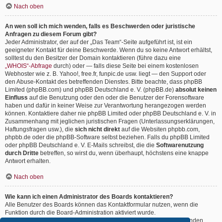
Nach oben
An wen soll ich mich wenden, falls es Beschwerden oder juristische
Anfragen zu diesem Forum gibt?
Jeder Administrator, der auf der „Das Team“-Seite aufgeführt ist, ist ein
geeigneter Kontakt für deine Beschwerde. Wenn du so keine Antwort erhältst,
solltest du den Besitzer der Domain kontaktieren (führe dazu eine
„WHOIS“-Abfrage
durch) oder — falls diese Seite bei einem kostenlosen
Webhoster wie z. B. Yahoo!, free.fr, funpic.de usw. liegt — den Support oder
den Abuse-Kontakt des betreffenden Dienstes. Bitte beachte, dass phpBB
Limited (phpBB.com) und phpBB Deutschland e. V. (phpBB.de)
absolut keinen
Einfluss
auf die Benutzung oder den oder die Benutzer der Forensoftware
haben und dafür in keiner Weise zur Verantwortung herangezogen werden
können. Kontaktiere daher nie phpBB Limited oder phpBB Deutschland e. V. in
Zusammenhang mit jeglichen juristischen Fragen (Unterlassungserklärungen,
Haftungsfragen usw.), die
sich nicht direkt
auf die Websiten phpbb.com,
phpbb.de oder die phpBB-Software selbst beziehen. Falls du phpBB Limited
oder phpBB Deutschland e. V. E-Mails schreibst, die die
Softwarenutzung
durch Dritte
betreffen, so wirst du, wenn überhaupt, höchstens eine knappe
Antwort erhalten.
Nach oben
Wie kann ich einen Administrator des Boards kontaktieren?
Alle Benutzer des Boards können das Kontaktformular nutzen, wenn die
Funktion durch die Board-Administration aktiviert wurde.
Mitglieder des Boards können zusätzlich den Link „Das Team“ verwenden.