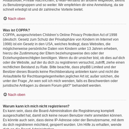
Avatarbilder, Private Nachrichten, E-Mail-Versand an andere Mitglieder, Beitritt
zu Benutzergruppen und so weiter. Wir empfehlen dir eine Anmeldung, da sie
schnell erledigt ist und dir zahlreiche Vorteile bietet.
Nach oben
Was ist COPPA?
COPPA, ausgeschrieben Children’s Online Privacy Protection Act of 1998
(deutsch: Gesetz zum Schutz der Privatsphäre von Kindern im Internet von
1998) ist ein Gesetz in den USA, welches festlegt, dass Websites, die
möglicherweise persönliche Daten von Kindern unter 13 Jahren erheben,
hierzu die Zustimmung der Eltern beziehungsweise des oder der
Erziehungsberechtigten benötigen. Wenn du dir unsicher bist, ob dies auf dich
oder die Website, auf der du dich zu registrieren versuchst, zutrifft, ziehe einen
rechtlichen Beistand zu Rate. Bitte beachte, dass phpBB Limited und der
Besitzer dieses Boards keine Rechtsberatung anbieten kann und nicht die
Anlaufstelle für Rechtsangelegenheiten jeglicher Art ist; außer solchen, die
unter der Frage „An wen soll ich mich wenden, falls es Beschwerden oder
juristische Anfragen zu diesem Forum gibt?“ behandelt werden.
Nach oben
Warum kann ich mich nicht registrieren?
Es kann sein, dass die Board-Administration die Registrierung komplett
ausgeschaltet hat, damit sich keine neuen Benutzer mehr anmelden können.
Es könnte auch sein, dass deine IP-Adresse oder der Benutzername, mit dem
du dich registrieren möchtest, gesperrt wurden. Um Hilfe zu erhalten, wende