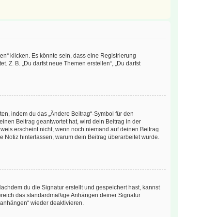
n“ klicken. Es könnte sein, dass eine Registrierung
t. Z. B. „Du darfst neue Themen erstellen“, „Du darfst
iten, indem du das „Ändere Beitrag“-Symbol für den
inen Beitrag geantwortet hat, wird dein Beitrag in der
nweis erscheint nicht, wenn noch niemand auf deinen Beitrag
ne Notiz hinterlassen, warum dein Beitrag überarbeitet wurde.
chdem du die Signatur erstellt und gespeichert hast, kannst
Bereich das standardmäßige Anhängen deiner Signatur
r anhängen“ wieder deaktivieren.