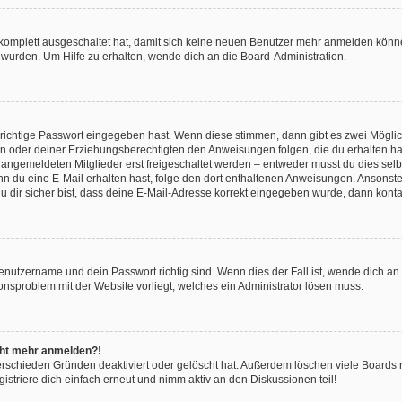
g komplett ausgeschaltet hat, damit sich keine neuen Benutzer mehr anmelden könn
 wurden. Um Hilfe zu erhalten, wende dich an die Board-Administration.
 richtige Passwort eingegeben hast. Wenn diese stimmen, dann gibt es zwei Mögl
tern oder deiner Erziehungsberechtigten den Anweisungen folgen, die du erhalten ha
u angemeldeten Mitglieder erst freigeschaltet werden – entweder musst du dies selbs
. Wenn du eine E-Mail erhalten hast, folge den dort enthaltenen Anweisungen. Ansons
 dir sicher bist, dass deine E-Mail-Adresse korrekt eingegeben wurde, dann kontak
Benutzername und dein Passwort richtig sind. Wenn dies der Fall ist, wende dich a
ionsproblem mit der Website vorliegt, welches ein Administrator lösen muss.
icht mehr anmelden?!
erschieden Gründen deaktiviert oder gelöscht hat. Außerdem löschen viele Boards r
triere dich einfach erneut und nimm aktiv an den Diskussionen teil!