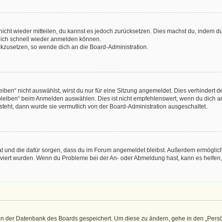
 nicht wieder mitteilen, du kannst es jedoch zurücksetzen. Dies machst du, indem 
 dich schnell wieder anmelden können.
ückzusetzen, so wende dich an die Board-Administration.
en“ nicht auswählst, wirst du nur für eine Sitzung angemeldet. Dies verhindert 
leiben“ beim Anmelden auswählen. Dies ist nicht empfehlenswert, wenn du dich an
 steht, dann wurde sie vermutlich von der Board-Administration ausgeschaltet.
 hat und die dafür sorgen, dass du im Forum angemeldet bleibst. Außerdem ermögli
tiviert wurden. Wenn du Probleme bei der An- oder Abmeldung hast, kann es helfen
n in der Datenbank des Boards gespeichert. Um diese zu ändern, gehe in den „Persö