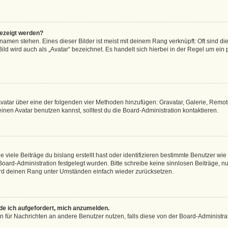
gezeigt werden?
amen stehen. Eines dieser Bilder ist meist mit deinem Rang verknüpft: Oft sind di
ld wird auch als „Avatar“ bezeichnet. Es handelt sich hierbei in der Regel um ein
 Avatar über eine der folgenden vier Methoden hinzufügen: Gravatar, Galerie, Rem
en Avatar benutzen kannst, solltest du die Board-Administration kontaktieren.
viele Beiträge du bislang erstellt hast oder identifizieren bestimmte Benutzer w
 Board-Administration festgelegt wurden. Bitte schreibe keine sinnlosen Beiträge
wird deinen Rang unter Umständen einfach wieder zurücksetzen.
rde ich aufgefordert, mich anzumelden.
ion für Nachrichten an andere Benutzer nutzen, falls diese von der Board-Administ