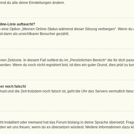
nst du alle deine Einstellungen ändern.
ine-Liste auftaucht?
n eine Option „Meinen Online-Status während dieser Sitzung verbergen“. Wenn du d
st dann als unsichtbarer Besucher gezählt.
en Zeitzone. In diesem Fall solltest du im „Persönlichen Bereich“ die für dich passe
den. Wenn du noch nicht registriert bist, ist dies ein guter Grund, dies jetzt zu tun
mer noch falsch!
t hast und die Zeit trotzdem noch falsch ist, geht die Uhr des Servers vermutlich fal
t installiert oder niemand hat das Forum bislang in deine Sprache übersetzt. Frag
, würden wir uns freuen, wenn du es übersetzen würdest. Weitere Informationen dazu