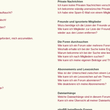
Private Nachrichten
Ich kann keine Privaten Nachrichten versch
Ich bekomme ständig unerwünschte Private
auftaucht?
Ich habe eine Spam-E-Mail von einem Mitgli
alsch!
Freunde und ignorierte Mitglieder
Wozu benötige ich die Listen der Freunde un
rden?
Wie kann ich Mitglieder zur Liste der Freund
wieder aus den Listen entfernen?
fgefordert, mich anzumelden.
Die Foren durchsuchen
Wie kann ich ein Forum oder mehrere For
Weshalb erhalte ich bei der Suche keine Er
Warum bekomme ich bei der Suche eine lee
Wie kann ich nach Mitgliedern suchen?
Wie kann ich meine eigenen Beiträge und T
Abonnements und Lesezeichen
Was ist der Unterschied zwischen einem L
Wie kann ich ein Lesezeichen auf ein Them
Wie kann ich ein Forum abonnieren?
Wie deaktiviere ich meine Abonnements?
gs?
Dateianhänge
Welche Dateianhänge sind in diesem Forum
Kann ich eine Übersicht all meiner Dateian
phpBB betreffende Fragen