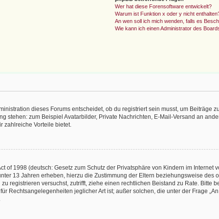
Wer hat diese Forensoftware entwickelt?
Warum ist Funktion x oder y nicht enthalten
An wen soll ich mich wenden, falls es Besc
Wie kann ich einen Administrator des Board
istration dieses Forums entscheidet, ob du registriert sein musst, um Beiträge zu s
ung stehen: zum Beispiel Avatarbilder, Private Nachrichten, E-Mail-Versand an ander
 zahlreiche Vorteile bietet.
t of 1998 (deutsch: Gesetz zum Schutz der Privatsphäre von Kindern im Internet vo
unter 13 Jahren erheben, hierzu die Zustimmung der Eltern beziehungsweise des o
h zu registrieren versuchst, zutrifft, ziehe einen rechtlichen Beistand zu Rate. Bit
für Rechtsangelegenheiten jeglicher Art ist; außer solchen, die unter der Frage „
.