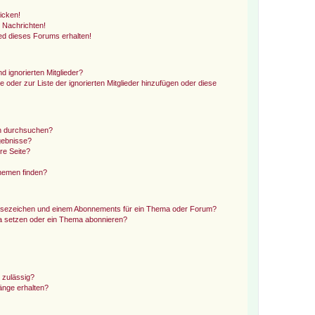
icken!
 Nachrichten!
ed dieses Forums erhalten!
d ignorierten Mitglieder?
e oder zur Liste der ignorierten Mitglieder hinzufügen oder diese
en durchsuchen?
gebnisse?
re Seite?
hemen finden?
esezeichen und einem Abonnements für ein Thema oder Forum?
a setzen oder ein Thema abonnieren?
 zulässig?
hänge erhalten?