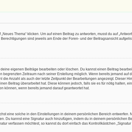
„Neues Thema“ klicken. Um auf einen Beitrag zu antworten, musst du auf „Antworte
e Berechtigungen sind jeweils am Ende der Foren- und der Beitragsansicht aufgeliste
r deine eigenen Beiträge bearbeiten oder löschen. Du kannst einen Beitrag bearbe
inen begrenzten Zeitraum nach seiner Erstellung möglich. Wenn bereits jemand auf de
 die Anzahl als auch der letzte Zeitpunkt der Bearbeitungen angezeigt. Dieser Hi
en Beitrag überarbeitet hat. Diese können jedoch, falls sie es für nötig halten, ei
hen können, wenn bereits jemand darauf geantwortet hat.
st eine solche in den Einstellungen in deinem persönlichen Bereich entwerfen. Na
eren. Du kannst eine Signatur auch hinzufügen, indem du in deinem persönlichen 
atur verfassen möchtest, so kannst du dort einfach das Kontrollkästchen „Signatu