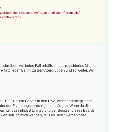
?
hwerden oder juristische Anfragen zu diesem Forum gibt?
s kontaktieren?
chreiben. Auf jeden Fall erhältst du als registriertes Mitglied
e Mitglieder, Beitritt zu Benutzergruppen und so weiter. Wir
n 1998) ist ein Gesetz in den USA, welches festlegt, dass
der der Erziehungsberechtigten benötigen. Wenn du dir
te beachte, dass phpBB Limited und der Besitzer dieses Boards
An wen soll ich mich wenden, falls es Beschwerden oder