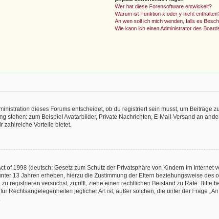
Wer hat diese Forensoftware entwickelt?
Warum ist Funktion x oder y nicht enthalten
An wen soll ich mich wenden, falls es Besc
Wie kann ich einen Administrator des Board
istration dieses Forums entscheidet, ob du registriert sein musst, um Beiträge zu s
ung stehen: zum Beispiel Avatarbilder, Private Nachrichten, E-Mail-Versand an ander
 zahlreiche Vorteile bietet.
t of 1998 (deutsch: Gesetz zum Schutz der Privatsphäre von Kindern im Internet vo
unter 13 Jahren erheben, hierzu die Zustimmung der Eltern beziehungsweise des o
h zu registrieren versuchst, zutrifft, ziehe einen rechtlichen Beistand zu Rate. Bit
für Rechtsangelegenheiten jeglicher Art ist; außer solchen, die unter der Frage „
.