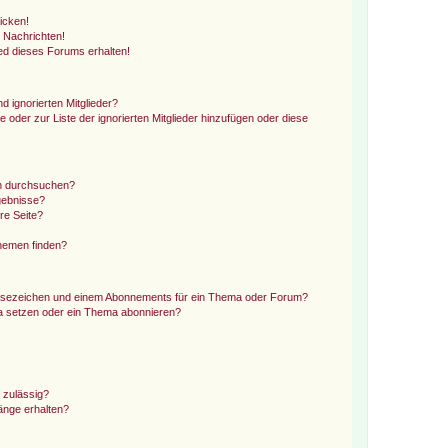
icken!
 Nachrichten!
ed dieses Forums erhalten!
d ignorierten Mitglieder?
e oder zur Liste der ignorierten Mitglieder hinzufügen oder diese
en durchsuchen?
gebnisse?
re Seite?
hemen finden?
esezeichen und einem Abonnements für ein Thema oder Forum?
a setzen oder ein Thema abonnieren?
 zulässig?
hänge erhalten?