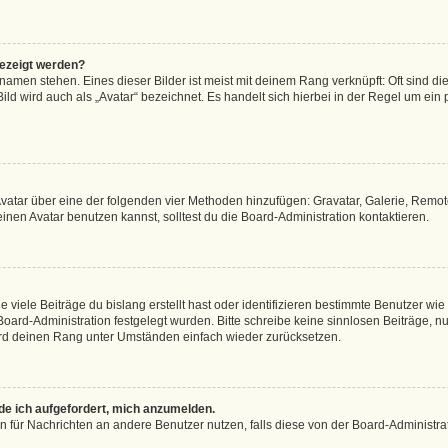
gezeigt werden?
amen stehen. Eines dieser Bilder ist meist mit deinem Rang verknüpft: Oft sind di
ld wird auch als „Avatar“ bezeichnet. Es handelt sich hierbei in der Regel um ein
 Avatar über eine der folgenden vier Methoden hinzufügen: Gravatar, Galerie, Rem
en Avatar benutzen kannst, solltest du die Board-Administration kontaktieren.
viele Beiträge du bislang erstellt hast oder identifizieren bestimmte Benutzer w
 Board-Administration festgelegt wurden. Bitte schreibe keine sinnlosen Beiträge
wird deinen Rang unter Umständen einfach wieder zurücksetzen.
rde ich aufgefordert, mich anzumelden.
ion für Nachrichten an andere Benutzer nutzen, falls diese von der Board-Administ