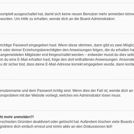
g komplett ausgeschaltet hat, damit sich keine neuen Benutzer mehr anmelden könn
 wurden. Um Hilfe zu erhalten, wende dich an die Board-Administration.
 richtige Passwort eingegeben hast. Wenn diese stimmen, dann gibt es zwei Mögl
tern oder deiner Erziehungsberechtigten den Anweisungen folgen, die du erhalten ha
u angemeldeten Mitglieder erst freigeschaltet werden – entweder musst du dies selbs
. Wenn du eine E-Mail erhalten hast, folge den dort enthaltenen Anweisungen. Ansons
 dir sicher bist, dass deine E-Mail-Adresse korrekt eingegeben wurde, dann kontak
Benutzername und dein Passwort richtig sind. Wenn dies der Fall ist, wende dich a
ionsproblem mit der Website vorliegt, welches ein Administrator lösen muss.
icht mehr anmelden?!
erschieden Gründen deaktiviert oder gelöscht hat. Außerdem löschen viele Boards r
triere dich einfach erneut und nimm aktiv an den Diskussionen teil!