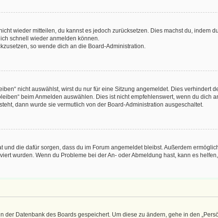
 nicht wieder mitteilen, du kannst es jedoch zurücksetzen. Dies machst du, indem 
 dich schnell wieder anmelden können.
ückzusetzen, so wende dich an die Board-Administration.
en“ nicht auswählst, wirst du nur für eine Sitzung angemeldet. Dies verhindert 
leiben“ beim Anmelden auswählen. Dies ist nicht empfehlenswert, wenn du dich an
 steht, dann wurde sie vermutlich von der Board-Administration ausgeschaltet.
 hat und die dafür sorgen, dass du im Forum angemeldet bleibst. Außerdem ermögli
tiviert wurden. Wenn du Probleme bei der An- oder Abmeldung hast, kann es helfen
n in der Datenbank des Boards gespeichert. Um diese zu ändern, gehe in den „Persö