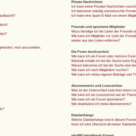
Private Nachrichten
Ich kann keine Privaten Nachrichten versch
Ich bekomme ständig unerwünschte Private
auftaucht?
Ich habe eine Spam-E-Mail von einem Mitgli
alsch!
Freunde und ignorierte Mitglieder
Wozu benötige ich die Listen der Freunde un
rden?
Wie kann ich Mitglieder zur Liste der Freund
wieder aus den Listen entfernen?
fgefordert, mich anzumelden.
Die Foren durchsuchen
Wie kann ich ein Forum oder mehrere For
Weshalb erhalte ich bei der Suche keine Er
Warum bekomme ich bei der Suche eine lee
Wie kann ich nach Mitgliedern suchen?
Wie kann ich meine eigenen Beiträge und T
Abonnements und Lesezeichen
Was ist der Unterschied zwischen einem L
Wie kann ich ein Lesezeichen auf ein Them
Wie kann ich ein Forum abonnieren?
Wie deaktiviere ich meine Abonnements?
gs?
Dateianhänge
Welche Dateianhänge sind in diesem Forum
Kann ich eine Übersicht all meiner Dateian
phpBB betreffende Fragen