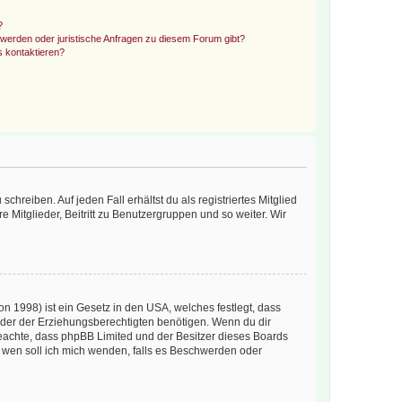
?
hwerden oder juristische Anfragen zu diesem Forum gibt?
s kontaktieren?
chreiben. Auf jeden Fall erhältst du als registriertes Mitglied
e Mitglieder, Beitritt zu Benutzergruppen und so weiter. Wir
n 1998) ist ein Gesetz in den USA, welches festlegt, dass
der der Erziehungsberechtigten benötigen. Wenn du dir
te beachte, dass phpBB Limited und der Besitzer dieses Boards
An wen soll ich mich wenden, falls es Beschwerden oder