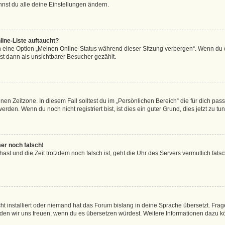
nst du alle deine Einstellungen ändern.
ine-Liste auftaucht?
n eine Option „Meinen Online-Status während dieser Sitzung verbergen“. Wenn du d
st dann als unsichtbarer Besucher gezählt.
en Zeitzone. In diesem Fall solltest du im „Persönlichen Bereich“ die für dich passe
den. Wenn du noch nicht registriert bist, ist dies ein guter Grund, dies jetzt zu tun
mer noch falsch!
t hast und die Zeit trotzdem noch falsch ist, geht die Uhr des Servers vermutlich fal
t installiert oder niemand hat das Forum bislang in deine Sprache übersetzt. Frag
, würden wir uns freuen, wenn du es übersetzen würdest. Weitere Informationen dazu