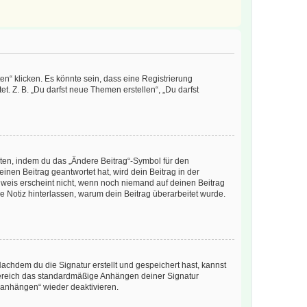
n“ klicken. Es könnte sein, dass eine Registrierung
t. Z. B. „Du darfst neue Themen erstellen“, „Du darfst
iten, indem du das „Ändere Beitrag“-Symbol für den
inen Beitrag geantwortet hat, wird dein Beitrag in der
nweis erscheint nicht, wenn noch niemand auf deinen Beitrag
ne Notiz hinterlassen, warum dein Beitrag überarbeitet wurde.
chdem du die Signatur erstellt und gespeichert hast, kannst
Bereich das standardmäßige Anhängen deiner Signatur
r anhängen“ wieder deaktivieren.