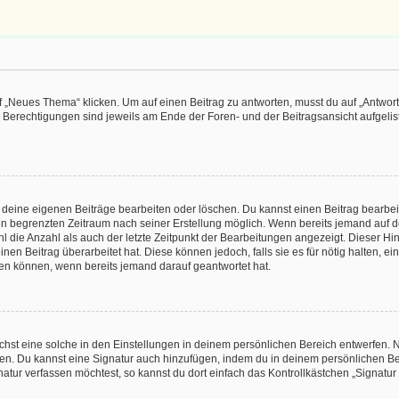
„Neues Thema“ klicken. Um auf einen Beitrag zu antworten, musst du auf „Antworte
e Berechtigungen sind jeweils am Ende der Foren- und der Beitragsansicht aufgeliste
r deine eigenen Beiträge bearbeiten oder löschen. Du kannst einen Beitrag bearbe
inen begrenzten Zeitraum nach seiner Erstellung möglich. Wenn bereits jemand auf de
 die Anzahl als auch der letzte Zeitpunkt der Bearbeitungen angezeigt. Dieser Hi
en Beitrag überarbeitet hat. Diese können jedoch, falls sie es für nötig halten, ei
hen können, wenn bereits jemand darauf geantwortet hat.
st eine solche in den Einstellungen in deinem persönlichen Bereich entwerfen. Na
eren. Du kannst eine Signatur auch hinzufügen, indem du in deinem persönlichen 
atur verfassen möchtest, so kannst du dort einfach das Kontrollkästchen „Signatu