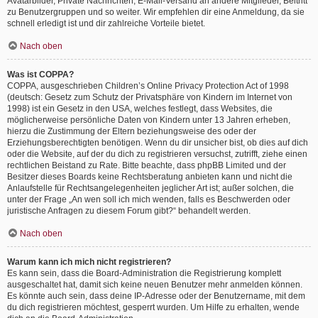
Avatarbilder, Private Nachrichten, E-Mail-Versand an andere Mitglieder, Beitritt
zu Benutzergruppen und so weiter. Wir empfehlen dir eine Anmeldung, da sie
schnell erledigt ist und dir zahlreiche Vorteile bietet.
Nach oben
Was ist COPPA?
COPPA, ausgeschrieben Children’s Online Privacy Protection Act of 1998
(deutsch: Gesetz zum Schutz der Privatsphäre von Kindern im Internet von
1998) ist ein Gesetz in den USA, welches festlegt, dass Websites, die
möglicherweise persönliche Daten von Kindern unter 13 Jahren erheben,
hierzu die Zustimmung der Eltern beziehungsweise des oder der
Erziehungsberechtigten benötigen. Wenn du dir unsicher bist, ob dies auf dich
oder die Website, auf der du dich zu registrieren versuchst, zutrifft, ziehe einen
rechtlichen Beistand zu Rate. Bitte beachte, dass phpBB Limited und der
Besitzer dieses Boards keine Rechtsberatung anbieten kann und nicht die
Anlaufstelle für Rechtsangelegenheiten jeglicher Art ist; außer solchen, die
unter der Frage „An wen soll ich mich wenden, falls es Beschwerden oder
juristische Anfragen zu diesem Forum gibt?“ behandelt werden.
Nach oben
Warum kann ich mich nicht registrieren?
Es kann sein, dass die Board-Administration die Registrierung komplett
ausgeschaltet hat, damit sich keine neuen Benutzer mehr anmelden können.
Es könnte auch sein, dass deine IP-Adresse oder der Benutzername, mit dem
du dich registrieren möchtest, gesperrt wurden. Um Hilfe zu erhalten, wende