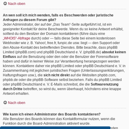
Nach oben
An wen soll ich mich wenden, falls es Beschwerden oder juristische
Anfragen zu diesem Forum gibt?
Jeder Administrator, der auf der „Das Team“-Seite aufgeführt ist, ist ein
geeigneter Kontakt für deine Beschwerde. Wenn du so keine Antwort erhältst,
solltest du den Besitzer der Domain kontaktieren (führe dazu eine
„WHOIS“-Abfrage
durch) oder — falls diese Seite bei einem kostenlosen
Webhoster wie z. B. Yahoo!, free.fr, funpic.de usw. liegt — den Support oder
den Abuse-Kontakt des betreffenden Dienstes. Bitte beachte, dass phpBB
Limited (phpBB.com) und phpBB Deutschland e. V. (phpBB.de)
absolut keinen
Einfluss
auf die Benutzung oder den oder die Benutzer der Forensoftware
haben und dafür in keiner Weise zur Verantwortung herangezogen werden
können. Kontaktiere daher nie phpBB Limited oder phpBB Deutschland e. V. in
Zusammenhang mit jeglichen juristischen Fragen (Unterlassungserklärungen,
Haftungsfragen usw.), die
sich nicht direkt
auf die Websiten phpbb.com,
phpbb.de oder die phpBB-Software selbst beziehen. Falls du phpBB Limited
oder phpBB Deutschland e. V. E-Mails schreibst, die die
Softwarenutzung
durch Dritte
betreffen, so wirst du, wenn überhaupt, höchstens eine knappe
Antwort erhalten.
Nach oben
Wie kann ich einen Administrator des Boards kontaktieren?
Alle Benutzer des Boards können das Kontaktformular nutzen, wenn die
Funktion durch die Board-Administration aktiviert wurde.
Mitglieder des Boards können zusätzlich den Link „Das Team“ verwenden.