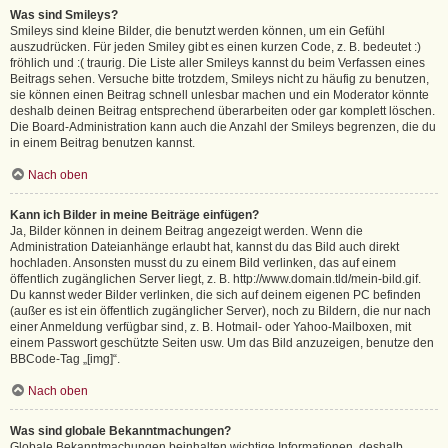
Was sind Smileys?
Smileys sind kleine Bilder, die benutzt werden können, um ein Gefühl
auszudrücken. Für jeden Smiley gibt es einen kurzen Code, z. B. bedeutet :)
fröhlich und :( traurig. Die Liste aller Smileys kannst du beim Verfassen eines
Beitrags sehen. Versuche bitte trotzdem, Smileys nicht zu häufig zu benutzen,
sie können einen Beitrag schnell unlesbar machen und ein Moderator könnte
deshalb deinen Beitrag entsprechend überarbeiten oder gar komplett löschen.
Die Board-Administration kann auch die Anzahl der Smileys begrenzen, die du
in einem Beitrag benutzen kannst.
Nach oben
Kann ich Bilder in meine Beiträge einfügen?
Ja, Bilder können in deinem Beitrag angezeigt werden. Wenn die
Administration Dateianhänge erlaubt hat, kannst du das Bild auch direkt
hochladen. Ansonsten musst du zu einem Bild verlinken, das auf einem
öffentlich zugänglichen Server liegt, z. B. http://www.domain.tld/mein-bild.gif.
Du kannst weder Bilder verlinken, die sich auf deinem eigenen PC befinden
(außer es ist ein öffentlich zugänglicher Server), noch zu Bildern, die nur nach
einer Anmeldung verfügbar sind, z. B. Hotmail- oder Yahoo-Mailboxen, mit
einem Passwort geschützte Seiten usw. Um das Bild anzuzeigen, benutze den
BBCode-Tag „[img]“.
Nach oben
Was sind globale Bekanntmachungen?
Globale Bekanntmachungen beinhalten wichtige Informationen, deshalb