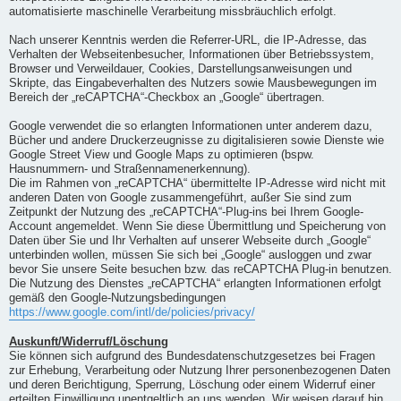
automatisierte maschinelle Verarbeitung missbräuchlich erfolgt.
Nach unserer Kenntnis werden die Referrer-URL, die IP-Adresse, das
Verhalten der Webseitenbesucher, Informationen über Betriebssystem,
Browser und Verweildauer, Cookies, Darstellungsanweisungen und
Skripte, das Eingabeverhalten des Nutzers sowie Mausbewegungen im
Bereich der „reCAPTCHA“-Checkbox an „Google“ übertragen.
Google verwendet die so erlangten Informationen unter anderem dazu,
Bücher und andere Druckerzeugnisse zu digitalisieren sowie Dienste wie
Google Street View und Google Maps zu optimieren (bspw.
Hausnummern- und Straßennamenerkennung).
Die im Rahmen von „reCAPTCHA“ übermittelte IP-Adresse wird nicht mit
anderen Daten von Google zusammengeführt, außer Sie sind zum
Zeitpunkt der Nutzung des „reCAPTCHA“-Plug-ins bei Ihrem Google-
Account angemeldet. Wenn Sie diese Übermittlung und Speicherung von
Daten über Sie und Ihr Verhalten auf unserer Webseite durch „Google“
unterbinden wollen, müssen Sie sich bei „Google“ ausloggen und zwar
bevor Sie unsere Seite besuchen bzw. das reCAPTCHA Plug-in benutzen.
Die Nutzung des Dienstes „reCAPTCHA“ erlangten Informationen erfolgt
gemäß den Google-Nutzungsbedingungen
https://www.google.com/intl/de/policies/privacy/
Auskunft/Widerruf/Löschung
Sie können sich aufgrund des Bundesdatenschutzgesetzes bei Fragen
zur Erhebung, Verarbeitung oder Nutzung Ihrer personenbezogenen Daten
und deren Berichtigung, Sperrung, Löschung oder einem Widerruf einer
erteilten Einwilligung unentgeltlich an uns wenden. Wir weisen darauf hin,