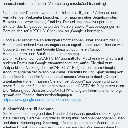
automatisierte maschinelle Verarbeitung missbräuchlich erfolgt.
Nach unserer Kenntnis werden die Referrer-URL, die IP-Adresse, das
Verhalten der Webseitenbesucher, Informationen über Betriebssystem,
Browser und Verweildauer, Cookies, Darstellungsanweisungen und
Skripte, das Eingabeverhalten des Nutzers sowie Mausbewegungen im
Bereich der „reCAPTCHA“-Checkbox an „Google“ übertragen.
Google verwendet die so erlangten Informationen unter anderem dazu,
Bücher und andere Druckerzeugnisse zu digitalisieren sowie Dienste wie
Google Street View und Google Maps zu optimieren (bspw.
Hausnummern- und Straßennamenerkennung).
Die im Rahmen von „reCAPTCHA“ übermittelte IP-Adresse wird nicht mit
anderen Daten von Google zusammengeführt, außer Sie sind zum
Zeitpunkt der Nutzung des „reCAPTCHA“-Plug-ins bei Ihrem Google-
Account angemeldet. Wenn Sie diese Übermittlung und Speicherung von
Daten über Sie und Ihr Verhalten auf unserer Webseite durch „Google“
unterbinden wollen, müssen Sie sich bei „Google“ ausloggen und zwar
bevor Sie unsere Seite besuchen bzw. das reCAPTCHA Plug-in benutzen.
Die Nutzung des Dienstes „reCAPTCHA“ erlangten Informationen erfolgt
gemäß den Google-Nutzungsbedingungen
https://www.google.com/intl/de/policies/privacy/
Auskunft/Widerruf/Löschung
Sie können sich aufgrund des Bundesdatenschutzgesetzes bei Fragen
zur Erhebung, Verarbeitung oder Nutzung Ihrer personenbezogenen Daten
und deren Berichtigung, Sperrung, Löschung oder einem Widerruf einer
erteilten Einwilligung unentgeltlich an uns wenden. Wir weisen darauf hin,