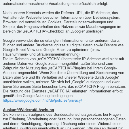
automatisierte maschinelle Verarbeitung missbräuchlich erfolgt.
Nach unserer Kenntnis werden die Referrer-URL, die IP-Adresse, das
Verhalten der Webseitenbesucher, Informationen über Betriebssystem,
Browser und Verweildauer, Cookies, Darstellungsanweisungen und
Skripte, das Eingabeverhalten des Nutzers sowie Mausbewegungen im
Bereich der „reCAPTCHA“-Checkbox an „Google“ übertragen.
Google verwendet die so erlangten Informationen unter anderem dazu,
Bücher und andere Druckerzeugnisse zu digitalisieren sowie Dienste wie
Google Street View und Google Maps zu optimieren (bspw.
Hausnummern- und Straßennamenerkennung).
Die im Rahmen von „reCAPTCHA“ übermittelte IP-Adresse wird nicht mit
anderen Daten von Google zusammengeführt, außer Sie sind zum
Zeitpunkt der Nutzung des „reCAPTCHA“-Plug-ins bei Ihrem Google-
Account angemeldet. Wenn Sie diese Übermittlung und Speicherung von
Daten über Sie und Ihr Verhalten auf unserer Webseite durch „Google“
unterbinden wollen, müssen Sie sich bei „Google“ ausloggen und zwar
bevor Sie unsere Seite besuchen bzw. das reCAPTCHA Plug-in benutzen.
Die Nutzung des Dienstes „reCAPTCHA“ erlangten Informationen erfolgt
gemäß den Google-Nutzungsbedingungen
https://www.google.com/intl/de/policies/privacy/
Auskunft/Widerruf/Löschung
Sie können sich aufgrund des Bundesdatenschutzgesetzes bei Fragen
zur Erhebung, Verarbeitung oder Nutzung Ihrer personenbezogenen Daten
und deren Berichtigung, Sperrung, Löschung oder einem Widerruf einer
erteilten Einwilligung unentgeltlich an uns wenden. Wir weisen darauf hin,