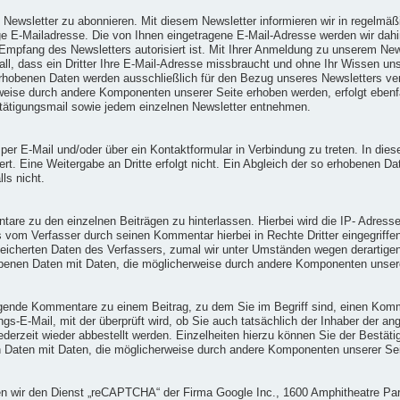
en Newsletter zu abonnieren. Mit diesem Newsletter informieren wir in regel
e E-Mailadresse. Die von Ihnen eingetragene E-Mail-Adresse werden wir dahin
mpfang des Newsletters autorisiert ist. Mit Ihrer Anmeldung zu unserem New
all, dass ein Dritter Ihre E-Mail-Adresse missbraucht und ohne Ihr Wissen un
rhobenen Daten werden ausschließlich für den Bezug unseres Newsletters verw
weise durch andere Komponenten unserer Seite erhoben werden, erfolgt eben
stätigungsmail sowie jedem einzelnen Newsletter entnehmen.
ns per E-Mail und/oder über ein Kontaktformular in Verbindung zu treten. In
. Eine Weitergabe an Dritte erfolgt nicht. Ein Abgleich der so erhobenen Da
ls nicht.
ntare zu den einzelnen Beiträgen zu hinterlassen. Hierbei wird die IP- Adres
ss vom Verfasser durch seinen Kommentar hierbei in Rechte Dritter eingegriffe
peicherten Daten des Verfassers, zumal wir unter Umständen wegen derartig
hobenen Daten mit Daten, die möglicherweise durch andere Komponenten unserer
olgende Kommentare zu einem Beitrag, zu dem Sie im Begriff sind, einen Kom
ungs-E-Mail, mit der überprüft wird, ob Sie auch tatsächlich der Inhaber der
rzeit wieder abbestellt werden. Einzelheiten hierzu können Sie der Bestäti
en Daten mit Daten, die möglicherweise durch andere Komponenten unserer Seit
en wir den Dienst „reCAPTCHA“ der Firma Google Inc., 1600 Amphitheatre P