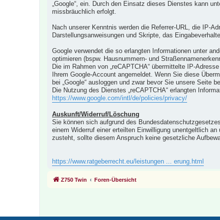
„Google“, ein. Durch den Einsatz dieses Dienstes kann unt
missbräuchlich erfolgt.
Nach unserer Kenntnis werden die Referrer-URL, die IP-Ad
Darstellungsanweisungen und Skripte, das Eingabeverhal
Google verwendet die so erlangten Informationen unter an
optimieren (bspw. Hausnummern- und Straßennamenerken
Die im Rahmen von „reCAPTCHA“ übermittelte IP-Adresse 
Ihrem Google-Account angemeldet. Wenn Sie diese Übermitt
bei „Google“ ausloggen und zwar bevor Sie unsere Seite 
Die Nutzung des Dienstes „reCAPTCHA“ erlangten Informa
https://www.google.com/intl/de/policies/privacy/
Auskunft/Widerruf/Löschung
Sie können sich aufgrund des Bundesdatenschutzgesetzes 
einem Widerruf einer erteilten Einwilligung unentgeltlich
zusteht, sollte diesem Anspruch keine gesetzliche Aufbew
https://www.ratgeberrecht.eu/leistungen ... erung.html
Z750 Twin
Foren-Übersicht