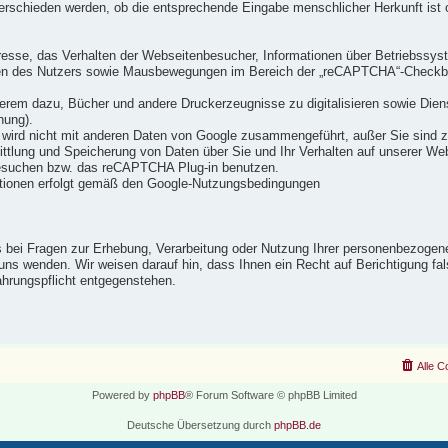
erschieden werden, ob die entsprechende Eingabe menschlicher Herkunft ist o
resse, das Verhalten der Webseitenbesucher, Informationen über Betriebssys
ten des Nutzers sowie Mausbewegungen im Bereich der „reCAPTCHA“-Checkbo
derem dazu, Bücher und andere Druckerzeugnisse zu digitalisieren sowie Die
nung).
wird nicht mit anderen Daten von Google zusammengeführt, außer Sie sind 
lung und Speicherung von Daten über Sie und Ihr Verhalten auf unserer Web
besuchen bzw. das reCAPTCHA Plug-in benutzen.
tionen erfolgt gemäß den Google-Nutzungsbedingungen
bei Fragen zur Erhebung, Verarbeitung oder Nutzung Ihrer personenbezogene
 an uns wenden. Wir weisen darauf hin, dass Ihnen ein Recht auf Berichtigung
ahrungspflicht entgegenstehen.
Alle C
Powered by
phpBB
® Forum Software © phpBB Limited
Deutsche Übersetzung durch
phpBB.de