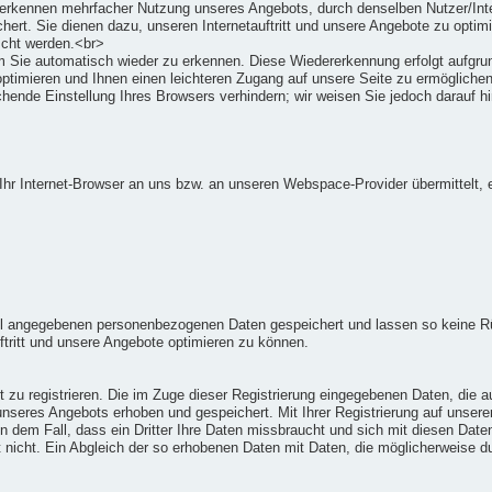
erkennen mehrfacher Nutzung unseres Angebots, durch denselben Nutzer/Inter
chert. Sie dienen dazu, unseren Internetauftritt und unsere Angebote zu opti
scht werden.<br>
m Sie automatisch wieder zu erkennen. Diese Wiedererkennung erfolgt aufgru
ptimieren und Ihnen einen leichteren Zugang auf unsere Seite zu ermöglichen
chende Einstellung Ihres Browsers verhindern; wir weisen Sie jedoch darauf hi
hr Internet-Browser an uns bzw. an unseren Webspace-Provider übermittelt, e
ll angegebenen personenbezogenen Daten gespeichert und lassen so keine R
tritt und unsere Angebote optimieren zu können.
ort zu registrieren. Die im Zuge dieser Registrierung eingegebenen Daten, di
 unseres Angebots erhoben und gespeichert. Mit Ihrer Registrierung auf unse
in dem Fall, dass ein Dritter Ihre Daten missbraucht und sich mit diesen Daten
gt nicht. Ein Abgleich der so erhobenen Daten mit Daten, die möglicherweise