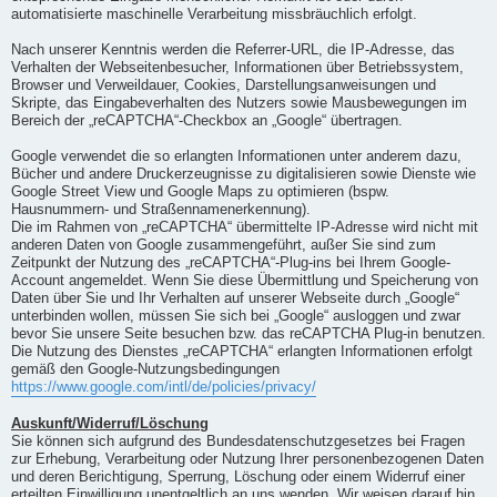
automatisierte maschinelle Verarbeitung missbräuchlich erfolgt.
Nach unserer Kenntnis werden die Referrer-URL, die IP-Adresse, das
Verhalten der Webseitenbesucher, Informationen über Betriebssystem,
Browser und Verweildauer, Cookies, Darstellungsanweisungen und
Skripte, das Eingabeverhalten des Nutzers sowie Mausbewegungen im
Bereich der „reCAPTCHA“-Checkbox an „Google“ übertragen.
Google verwendet die so erlangten Informationen unter anderem dazu,
Bücher und andere Druckerzeugnisse zu digitalisieren sowie Dienste wie
Google Street View und Google Maps zu optimieren (bspw.
Hausnummern- und Straßennamenerkennung).
Die im Rahmen von „reCAPTCHA“ übermittelte IP-Adresse wird nicht mit
anderen Daten von Google zusammengeführt, außer Sie sind zum
Zeitpunkt der Nutzung des „reCAPTCHA“-Plug-ins bei Ihrem Google-
Account angemeldet. Wenn Sie diese Übermittlung und Speicherung von
Daten über Sie und Ihr Verhalten auf unserer Webseite durch „Google“
unterbinden wollen, müssen Sie sich bei „Google“ ausloggen und zwar
bevor Sie unsere Seite besuchen bzw. das reCAPTCHA Plug-in benutzen.
Die Nutzung des Dienstes „reCAPTCHA“ erlangten Informationen erfolgt
gemäß den Google-Nutzungsbedingungen
https://www.google.com/intl/de/policies/privacy/
Auskunft/Widerruf/Löschung
Sie können sich aufgrund des Bundesdatenschutzgesetzes bei Fragen
zur Erhebung, Verarbeitung oder Nutzung Ihrer personenbezogenen Daten
und deren Berichtigung, Sperrung, Löschung oder einem Widerruf einer
erteilten Einwilligung unentgeltlich an uns wenden. Wir weisen darauf hin,