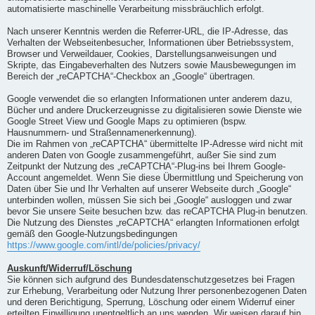
automatisierte maschinelle Verarbeitung missbräuchlich erfolgt.
Nach unserer Kenntnis werden die Referrer-URL, die IP-Adresse, das
Verhalten der Webseitenbesucher, Informationen über Betriebssystem,
Browser und Verweildauer, Cookies, Darstellungsanweisungen und
Skripte, das Eingabeverhalten des Nutzers sowie Mausbewegungen im
Bereich der „reCAPTCHA“-Checkbox an „Google“ übertragen.
Google verwendet die so erlangten Informationen unter anderem dazu,
Bücher und andere Druckerzeugnisse zu digitalisieren sowie Dienste wie
Google Street View und Google Maps zu optimieren (bspw.
Hausnummern- und Straßennamenerkennung).
Die im Rahmen von „reCAPTCHA“ übermittelte IP-Adresse wird nicht mit
anderen Daten von Google zusammengeführt, außer Sie sind zum
Zeitpunkt der Nutzung des „reCAPTCHA“-Plug-ins bei Ihrem Google-
Account angemeldet. Wenn Sie diese Übermittlung und Speicherung von
Daten über Sie und Ihr Verhalten auf unserer Webseite durch „Google“
unterbinden wollen, müssen Sie sich bei „Google“ ausloggen und zwar
bevor Sie unsere Seite besuchen bzw. das reCAPTCHA Plug-in benutzen.
Die Nutzung des Dienstes „reCAPTCHA“ erlangten Informationen erfolgt
gemäß den Google-Nutzungsbedingungen
https://www.google.com/intl/de/policies/privacy/
Auskunft/Widerruf/Löschung
Sie können sich aufgrund des Bundesdatenschutzgesetzes bei Fragen
zur Erhebung, Verarbeitung oder Nutzung Ihrer personenbezogenen Daten
und deren Berichtigung, Sperrung, Löschung oder einem Widerruf einer
erteilten Einwilligung unentgeltlich an uns wenden. Wir weisen darauf hin,