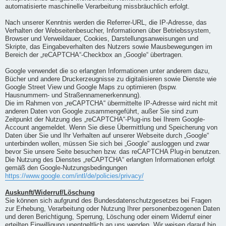
automatisierte maschinelle Verarbeitung missbräuchlich erfolgt.
Nach unserer Kenntnis werden die Referrer-URL, die IP-Adresse, das
Verhalten der Webseitenbesucher, Informationen über Betriebssystem,
Browser und Verweildauer, Cookies, Darstellungsanweisungen und
Skripte, das Eingabeverhalten des Nutzers sowie Mausbewegungen im
Bereich der „reCAPTCHA“-Checkbox an „Google“ übertragen.
Google verwendet die so erlangten Informationen unter anderem dazu,
Bücher und andere Druckerzeugnisse zu digitalisieren sowie Dienste wie
Google Street View und Google Maps zu optimieren (bspw.
Hausnummern- und Straßennamenerkennung).
Die im Rahmen von „reCAPTCHA“ übermittelte IP-Adresse wird nicht mit
anderen Daten von Google zusammengeführt, außer Sie sind zum
Zeitpunkt der Nutzung des „reCAPTCHA“-Plug-ins bei Ihrem Google-
Account angemeldet. Wenn Sie diese Übermittlung und Speicherung von
Daten über Sie und Ihr Verhalten auf unserer Webseite durch „Google“
unterbinden wollen, müssen Sie sich bei „Google“ ausloggen und zwar
bevor Sie unsere Seite besuchen bzw. das reCAPTCHA Plug-in benutzen.
Die Nutzung des Dienstes „reCAPTCHA“ erlangten Informationen erfolgt
gemäß den Google-Nutzungsbedingungen
https://www.google.com/intl/de/policies/privacy/
Auskunft/Widerruf/Löschung
Sie können sich aufgrund des Bundesdatenschutzgesetzes bei Fragen
zur Erhebung, Verarbeitung oder Nutzung Ihrer personenbezogenen Daten
und deren Berichtigung, Sperrung, Löschung oder einem Widerruf einer
erteilten Einwilligung unentgeltlich an uns wenden. Wir weisen darauf hin,