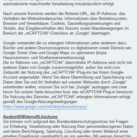
automatisierte maschinelle Verarbeitung missbräuchlich erfolgt.
Nach unserer Kenntnis werden die Referrer-URL, die IP-Adresse, das
Verhalten der Webseitenbesucher, Informationen über Betriebssystem,
Browser und Verweildauer, Cookies, Darstellungsanweisungen und
Skripte, das Eingabeverhalten des Nutzers sowie Mausbewegungen im
Bereich der „reCAPTCHA“-Checkbox an „Google“ übertragen.
Google verwendet die so erlangten Informationen unter anderem dazu,
Bücher und andere Druckerzeugnisse zu digitalisieren sowie Dienste wie
Google Street View und Google Maps zu optimieren (bspw.
Hausnummern- und Straßennamenerkennung).
Die im Rahmen von „reCAPTCHA“ übermittelte IP-Adresse wird nicht mit
anderen Daten von Google zusammengeführt, außer Sie sind zum
Zeitpunkt der Nutzung des „reCAPTCHA“-Plug-ins bei Ihrem Google-
Account angemeldet. Wenn Sie diese Übermittlung und Speicherung von
Daten über Sie und Ihr Verhalten auf unserer Webseite durch „Google“
unterbinden wollen, müssen Sie sich bei „Google“ ausloggen und zwar
bevor Sie unsere Seite besuchen bzw. das reCAPTCHA Plug-in benutzen.
Die Nutzung des Dienstes „reCAPTCHA“ erlangten Informationen erfolgt
gemäß den Google-Nutzungsbedingungen
https://www.google.com/intl/de/policies/privacy/
Auskunft/Widerruf/Löschung
Sie können sich aufgrund des Bundesdatenschutzgesetzes bei Fragen
zur Erhebung, Verarbeitung oder Nutzung Ihrer personenbezogenen Daten
und deren Berichtigung, Sperrung, Löschung oder einem Widerruf einer
erteilten Einwilligung unentgeltlich an uns wenden. Wir weisen darauf hin,