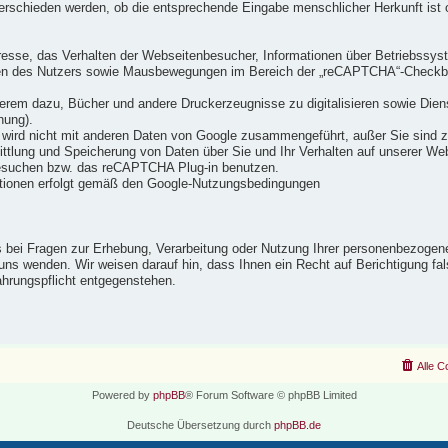
erschieden werden, ob die entsprechende Eingabe menschlicher Herkunft ist o
resse, das Verhalten der Webseitenbesucher, Informationen über Betriebssys
ten des Nutzers sowie Mausbewegungen im Bereich der „reCAPTCHA“-Checkbo
derem dazu, Bücher und andere Druckerzeugnisse zu digitalisieren sowie Die
nung).
wird nicht mit anderen Daten von Google zusammengeführt, außer Sie sind 
lung und Speicherung von Daten über Sie und Ihr Verhalten auf unserer Web
besuchen bzw. das reCAPTCHA Plug-in benutzen.
tionen erfolgt gemäß den Google-Nutzungsbedingungen
bei Fragen zur Erhebung, Verarbeitung oder Nutzung Ihrer personenbezogene
 an uns wenden. Wir weisen darauf hin, dass Ihnen ein Recht auf Berichtigung
ahrungspflicht entgegenstehen.
Alle C
Powered by
phpBB
® Forum Software © phpBB Limited
Deutsche Übersetzung durch
phpBB.de