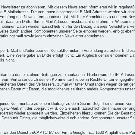
en Newsletter zu abonnieren. Mit diesem Newsletter informieren wir in regel
e E-Mailadresse. Die von Ihnen eingetragene E-Mail-Adresse werden wir dahin
mpfang des Newsletters autorisiert ist. Mit Ihrer Anmeldung zu unserem New
all, dass ein Dritter Ihre E-Mail-Adresse missbraucht und ohne Ihr Wissen un
rhobenen Daten werden ausschließlich für den Bezug unseres Newsletters verw
weise durch andere Komponenten unserer Seite erhoben werden, erfolgt eben
stätigungsmail sowie jedem einzelnen Newsletter entnehmen.
ns per E-Mail und/oder über ein Kontaktformular in Verbindung zu treten. In
. Eine Weitergabe an Dritte erfolgt nicht. Ein Abgleich der so erhobenen Da
ls nicht.
ntare zu den einzelnen Beiträgen zu hinterlassen. Hierbei wird die IP- Adres
ss vom Verfasser durch seinen Kommentar hierbei in Rechte Dritter eingegriffe
peicherten Daten des Verfassers, zumal wir unter Umständen wegen derartig
hobenen Daten mit Daten, die möglicherweise durch andere Komponenten unserer
olgende Kommentare zu einem Beitrag, zu dem Sie im Begriff sind, einen Kom
ungs-E-Mail, mit der überprüft wird, ob Sie auch tatsächlich der Inhaber der
rzeit wieder abbestellt werden. Einzelheiten hierzu können Sie der Bestäti
en Daten mit Daten, die möglicherweise durch andere Komponenten unserer Seit
en wir den Dienst „reCAPTCHA“ der Firma Google Inc., 1600 Amphitheatre P