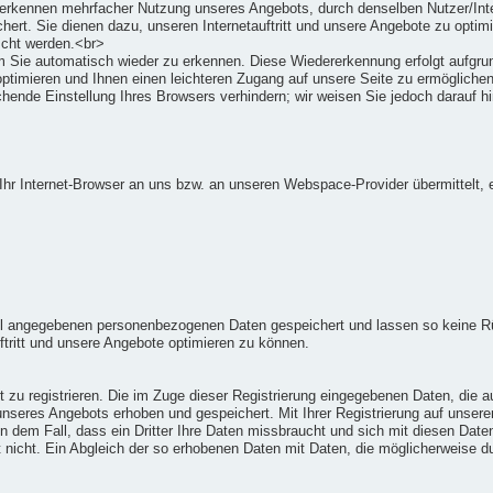
erkennen mehrfacher Nutzung unseres Angebots, durch denselben Nutzer/Inter
chert. Sie dienen dazu, unseren Internetauftritt und unsere Angebote zu opti
scht werden.<br>
m Sie automatisch wieder zu erkennen. Diese Wiedererkennung erfolgt aufgru
ptimieren und Ihnen einen leichteren Zugang auf unsere Seite zu ermöglichen
chende Einstellung Ihres Browsers verhindern; wir weisen Sie jedoch darauf hi
hr Internet-Browser an uns bzw. an unseren Webspace-Provider übermittelt, e
ll angegebenen personenbezogenen Daten gespeichert und lassen so keine R
tritt und unsere Angebote optimieren zu können.
ort zu registrieren. Die im Zuge dieser Registrierung eingegebenen Daten, di
 unseres Angebots erhoben und gespeichert. Mit Ihrer Registrierung auf unse
in dem Fall, dass ein Dritter Ihre Daten missbraucht und sich mit diesen Daten
gt nicht. Ein Abgleich der so erhobenen Daten mit Daten, die möglicherweise