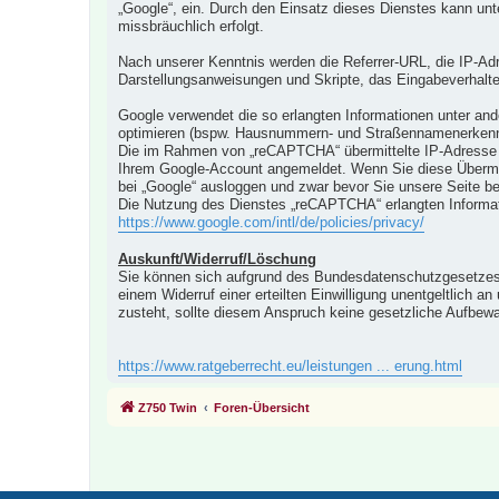
„Google“, ein. Durch den Einsatz dieses Dienstes kann unt
missbräuchlich erfolgt.
Nach unserer Kenntnis werden die Referrer-URL, die IP-Ad
Darstellungsanweisungen und Skripte, das Eingabeverhal
Google verwendet die so erlangten Informationen unter an
optimieren (bspw. Hausnummern- und Straßennamenerken
Die im Rahmen von „reCAPTCHA“ übermittelte IP-Adresse 
Ihrem Google-Account angemeldet. Wenn Sie diese Übermitt
bei „Google“ ausloggen und zwar bevor Sie unsere Seite 
Die Nutzung des Dienstes „reCAPTCHA“ erlangten Informa
https://www.google.com/intl/de/policies/privacy/
Auskunft/Widerruf/Löschung
Sie können sich aufgrund des Bundesdatenschutzgesetzes 
einem Widerruf einer erteilten Einwilligung unentgeltlich
zusteht, sollte diesem Anspruch keine gesetzliche Aufbew
https://www.ratgeberrecht.eu/leistungen ... erung.html
Z750 Twin
Foren-Übersicht