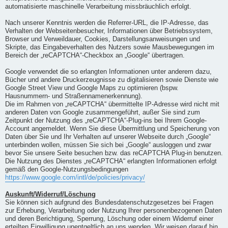
automatisierte maschinelle Verarbeitung missbräuchlich erfolgt.
Nach unserer Kenntnis werden die Referrer-URL, die IP-Adresse, das
Verhalten der Webseitenbesucher, Informationen über Betriebssystem,
Browser und Verweildauer, Cookies, Darstellungsanweisungen und
Skripte, das Eingabeverhalten des Nutzers sowie Mausbewegungen im
Bereich der „reCAPTCHA“-Checkbox an „Google“ übertragen.
Google verwendet die so erlangten Informationen unter anderem dazu,
Bücher und andere Druckerzeugnisse zu digitalisieren sowie Dienste wie
Google Street View und Google Maps zu optimieren (bspw.
Hausnummern- und Straßennamenerkennung).
Die im Rahmen von „reCAPTCHA“ übermittelte IP-Adresse wird nicht mit
anderen Daten von Google zusammengeführt, außer Sie sind zum
Zeitpunkt der Nutzung des „reCAPTCHA“-Plug-ins bei Ihrem Google-
Account angemeldet. Wenn Sie diese Übermittlung und Speicherung von
Daten über Sie und Ihr Verhalten auf unserer Webseite durch „Google“
unterbinden wollen, müssen Sie sich bei „Google“ ausloggen und zwar
bevor Sie unsere Seite besuchen bzw. das reCAPTCHA Plug-in benutzen.
Die Nutzung des Dienstes „reCAPTCHA“ erlangten Informationen erfolgt
gemäß den Google-Nutzungsbedingungen
https://www.google.com/intl/de/policies/privacy/
Auskunft/Widerruf/Löschung
Sie können sich aufgrund des Bundesdatenschutzgesetzes bei Fragen
zur Erhebung, Verarbeitung oder Nutzung Ihrer personenbezogenen Daten
und deren Berichtigung, Sperrung, Löschung oder einem Widerruf einer
erteilten Einwilligung unentgeltlich an uns wenden. Wir weisen darauf hin,