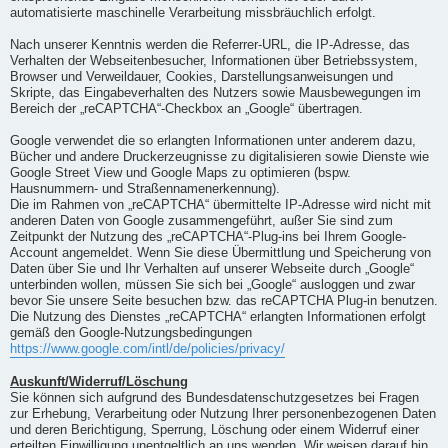
automatisierte maschinelle Verarbeitung missbräuchlich erfolgt.
Nach unserer Kenntnis werden die Referrer-URL, die IP-Adresse, das
Verhalten der Webseitenbesucher, Informationen über Betriebssystem,
Browser und Verweildauer, Cookies, Darstellungsanweisungen und
Skripte, das Eingabeverhalten des Nutzers sowie Mausbewegungen im
Bereich der „reCAPTCHA“-Checkbox an „Google“ übertragen.
Google verwendet die so erlangten Informationen unter anderem dazu,
Bücher und andere Druckerzeugnisse zu digitalisieren sowie Dienste wie
Google Street View und Google Maps zu optimieren (bspw.
Hausnummern- und Straßennamenerkennung).
Die im Rahmen von „reCAPTCHA“ übermittelte IP-Adresse wird nicht mit
anderen Daten von Google zusammengeführt, außer Sie sind zum
Zeitpunkt der Nutzung des „reCAPTCHA“-Plug-ins bei Ihrem Google-
Account angemeldet. Wenn Sie diese Übermittlung und Speicherung von
Daten über Sie und Ihr Verhalten auf unserer Webseite durch „Google“
unterbinden wollen, müssen Sie sich bei „Google“ ausloggen und zwar
bevor Sie unsere Seite besuchen bzw. das reCAPTCHA Plug-in benutzen.
Die Nutzung des Dienstes „reCAPTCHA“ erlangten Informationen erfolgt
gemäß den Google-Nutzungsbedingungen
https://www.google.com/intl/de/policies/privacy/
Auskunft/Widerruf/Löschung
Sie können sich aufgrund des Bundesdatenschutzgesetzes bei Fragen
zur Erhebung, Verarbeitung oder Nutzung Ihrer personenbezogenen Daten
und deren Berichtigung, Sperrung, Löschung oder einem Widerruf einer
erteilten Einwilligung unentgeltlich an uns wenden. Wir weisen darauf hin,