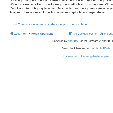
Nutzung Ihrer personenbezogenen Daten und deren Berichtigung, Sper
Widerruf einer erteilten Einwilligung unentgeltlich an uns wenden. Wir 
Recht auf Berichtigung falscher Daten oder Löschung personenbezogen
Anspruch keine gesetzliche Aufbewahrungspflicht entgegenstehen.
https://www.ratgeberrecht.eu/leistungen ... erung.html
Z750 Twin
Foren-Übersicht
Alle Cookies löschen
Datenschu
Powered by
phpBB
® Forum Software © phpBB Li
Deutsche Übersetzung durch
phpBB.de
Datenschutz
|
Nutzungsbedingungen