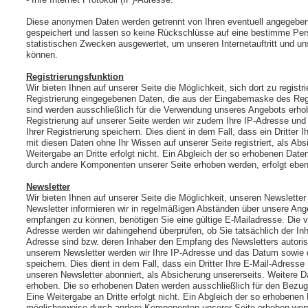
Diese anonymen Daten werden getrennt von Ihren eventuell angegeb
gespeichert und lassen so keine Rückschlüsse auf eine bestimme Per
statistischen Zwecken ausgewertet, um unseren Internetauftritt und u
können.
Registrierungsfunktion
Wir bieten Ihnen auf unserer Seite die Möglichkeit, sich dort zu registr
Registrierung eingegebenen Daten, die aus der Eingabemaske des Regis
sind werden ausschließlich für die Verwendung unseres Angebots erhob
Registrierung auf unserer Seite werden wir zudem Ihre IP-Adresse und
Ihrer Registrierung speichern. Dies dient in dem Fall, dass ein Dritter
mit diesen Daten ohne Ihr Wissen auf unserer Seite registriert, als Ab
Weitergabe an Dritte erfolgt nicht. Ein Abgleich der so erhobenen Date
durch andere Komponenten unserer Seite erhoben werden, erfolgt ebenf
Newsletter
Wir bieten Ihnen auf unserer Seite die Möglichkeit, unseren Newslette
Newsletter informieren wir in regelmäßigen Abständen über unsere An
empfangen zu können, benötigen Sie eine gültige E-Mailadresse. Die v
Adresse werden wir dahingehend überprüfen, ob Sie tatsächlich der In
Adresse sind bzw. deren Inhaber den Empfang des Newsletters autorisie
unserem Newsletter werden wir Ihre IP-Adresse und das Datum sowie d
speichern. Dies dient in dem Fall, dass ein Dritter Ihre E-Mail-Adress
unseren Newsletter abonniert, als Absicherung unsererseits. Weitere D
erhoben. Die so erhobenen Daten werden ausschließlich für den Bezug
Eine Weitergabe an Dritte erfolgt nicht. Ein Abgleich der so erhobenen
möglicherweise durch andere Komponenten unserer Seite erhoben werde