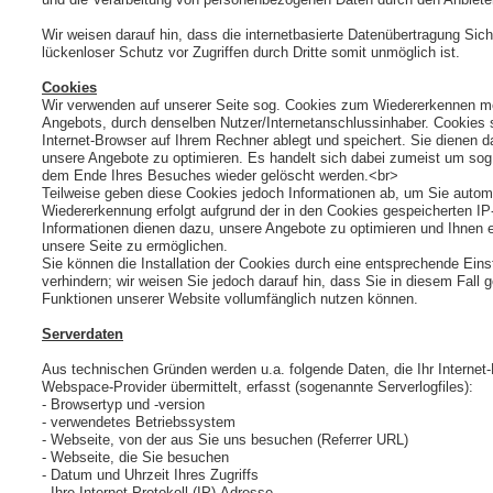
Wir weisen darauf hin, dass die internetbasierte Datenübertragung Sich
lückenloser Schutz vor Zugriffen durch Dritte somit unmöglich ist.
Cookies
Wir verwenden auf unserer Seite sog. Cookies zum Wiedererkennen m
Angebots, durch denselben Nutzer/Internetanschlussinhaber. Cookies si
Internet-Browser auf Ihrem Rechner ablegt und speichert. Sie dienen da
unsere Angebote zu optimieren. Es handelt sich dabei zumeist um sog
dem Ende Ihres Besuches wieder gelöscht werden.<br>
Teilweise geben diese Cookies jedoch Informationen ab, um Sie autom
Wiedererkennung erfolgt aufgrund der in den Cookies gespeicherten IP
Informationen dienen dazu, unsere Angebote zu optimieren und Ihnen e
unsere Seite zu ermöglichen.
Sie können die Installation der Cookies durch eine entsprechende Eins
verhindern; wir weisen Sie jedoch darauf hin, dass Sie in diesem Fall 
Funktionen unserer Website vollumfänglich nutzen können.
Serverdaten
Aus technischen Gründen werden u.a. folgende Daten, die Ihr Internet
Webspace-Provider übermittelt, erfasst (sogenannte Serverlogfiles):
- Browsertyp und -version
- verwendetes Betriebssystem
- Webseite, von der aus Sie uns besuchen (Referrer URL)
- Webseite, die Sie besuchen
- Datum und Uhrzeit Ihres Zugriffs
- Ihre Internet Protokoll (IP)-Adresse.