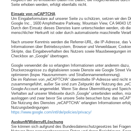
Seite erhoben werden, erfolgt ebenfalls nicht.
Einsatz von reCAPTCHA
Um Eingabeformulare auf unserer Seite zu schützen, setzen wir den 
Google Inc., 1600 Amphitheatre Parkway, Mountain View, CA 94043 US
Durch den Einsatz dieses Dienstes kann unterschieden werden, ob di
menschlicher Herkunft ist oder durch automatisierte maschinelle Verarb
Nach unserer Kenntnis werden die Referrer-URL, die IP-Adresse, das 
Informationen über Betriebssystem, Browser und Verweildauer, Cooki
Skripte, das Eingabeverhalten des Nutzers sowie Mausbewegungen i
Checkbox an „Google“ übertragen.
Google verwendet die so erlangten Informationen unter anderem dazu,
Druckerzeugnisse zu digitalisieren sowie Dienste wie Google Street 
optimieren (bspw. Hausnummern- und Straßennamenerkennung).
Die im Rahmen von „reCAPTCHA“ übermittelte IP-Adresse wird nicht 
zusammengeführt, außer Sie sind zum Zeitpunkt der Nutzung des „re
Google-Account angemeldet. Wenn Sie diese Übermittlung und Speiche
Verhalten auf unserer Webseite durch „Google“ unterbinden wollen, mü
ausloggen und zwar bevor Sie unsere Seite besuchen bzw. das reCAP
Die Nutzung des Dienstes „reCAPTCHA“ erlangten Informationen erfol
Nutzungsbedingungen
https://www.google.com/intl/de/policies/privacy/
Auskunft/Widerruf/Löschung
Sie können sich aufgrund des Bundesdatenschutzgesetzes bei Fragen 